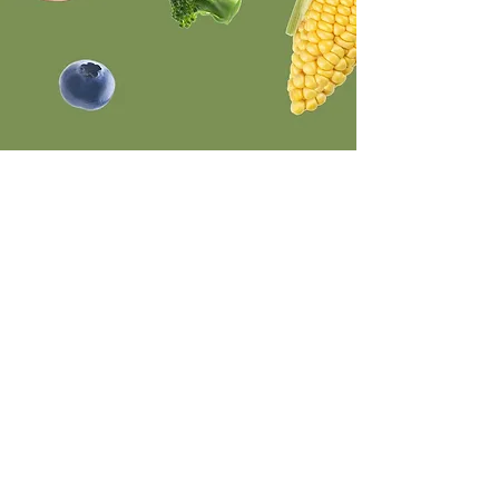
CONTACTO
KM 13 Carr. León - Cuerámaro. CP 36440 San
Francisco del Rincón, Gto.
contacto@terrafranca.mx
(+52)
477 - 714 - 3585
POLÍTICAS
Aviso de privacidad