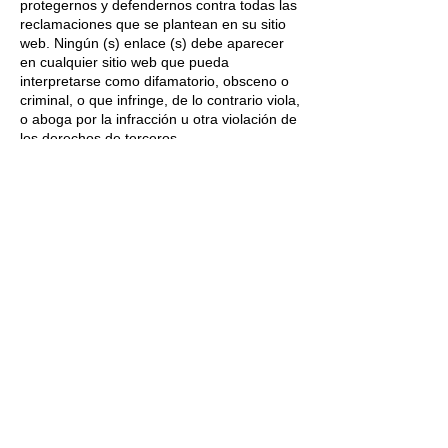
protegernos y defendernos contra todas las
reclamaciones que se plantean en su sitio
web. Ningún (s) enlace (s) debe aparecer
en cualquier sitio web que pueda
interpretarse como difamatorio, obsceno o
criminal, o que infringe, de lo contrario viola,
o aboga por la infracción u otra violación de
los derechos de terceros.
Reserva de los derechos: Nos reservamos
el derecho de solicitar que elimine todos los
enlaces o cualquier enlace en particular a
nuestro sitio web. Usted aprueba eliminar
inmediatamente todos los enlaces a nuestro
sitio web a petición. También nos
reservamos el derecho de modificar estos
términos y condiciones y su política de
vinculación en cualquier momento. Al
vincular continuamente con nuestro sitio
web, usted acepta estar obligado a y seguir
estos términos y condiciones de
vinculación.
Eliminación de enlaces de nuestro sitio web:
Si encuentra algún enlace en nuestro sitio
web que sea ofensivo por cualquier motivo,